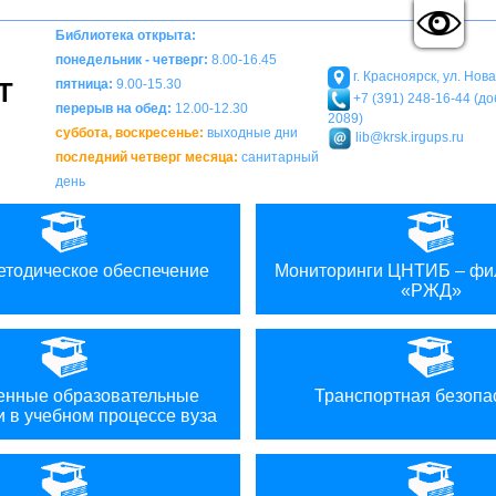
A
A
Вкл
Выкл
Изображения:
Размер шрифта:
Ц
A
Библиотека открыта:
понедельник - четверг:
8.00-16.45
г. Красноярск, ул. Нов
пятница:
9.00-15.30
Т
+7 (391) 248-16-44 (доб
перерыв на обед:
12.00-12.30
2089)
суббота, воскресенье:
выходные дни
lib@krsk.irgups.ru
последний четверг месяца:
санитарный
день
етодическое обеспечение
Мониторинги ЦНТИБ – ф
«РЖД»
нные образовательные
Транспортная безопа
и в учебном процессе вуза