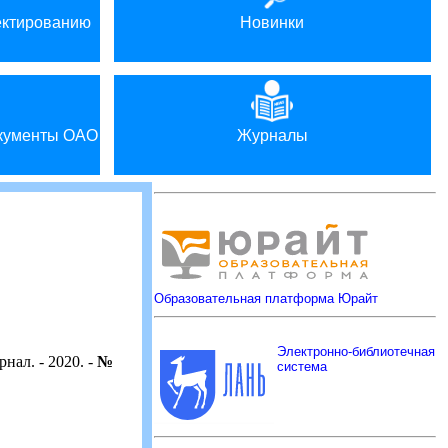
ектированию
Новинки
окументы ОАО
Журналы
Образовательная платформа Юрайт
Электронно-библиотечная
нал. - 2020. -
№
система