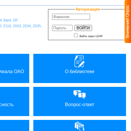
A
A
A
A
ветовая схема:
Авторизация
ая Заря, 2И
. 2118, 2033, 2034, 2035,
Войти через LDAP
илиала ОАО
О библиотеке
сность
Вопрос-ответ