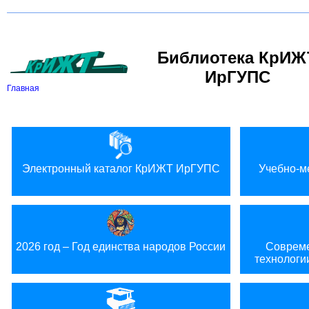
Версия для слабовидящих:
Библиотека КрИЖ
ИрГУПС
Главная
Электронный каталог КрИЖТ ИрГУПС
Учебно-м
2026 год – Год единства народов России
Совреме
технологи