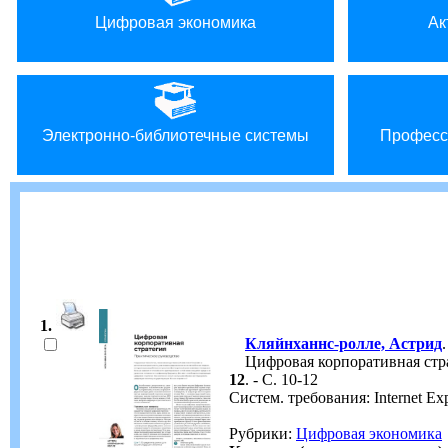
Цифровая экономика
Ак
Электронно-библиотечные системы
Професс
1.
Кляйнханнс-ролле, Астрид
.
Цифровая корпоративная стратег
12
. - С. 10-12
Систем. требования: Internet 
Рубрики:
Цифровая экономика