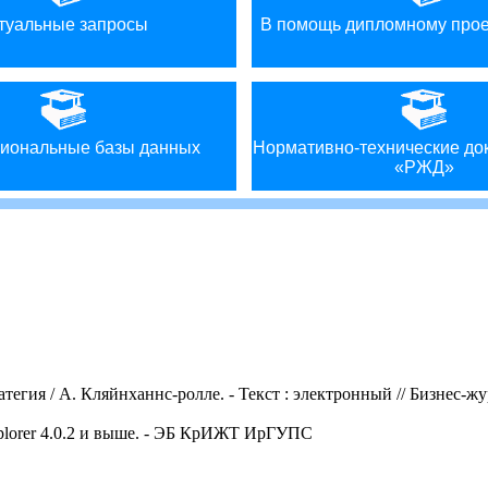
туальные запросы
В помощь дипломному про
иональные базы данных
Нормативно-технические д
«РЖД»
ия / А. Кляйнханнс-ролле. - Текст : электронный // Бизнес-жур
Explorer 4.0.2 и выше. - ЭБ КрИЖТ ИрГУПС