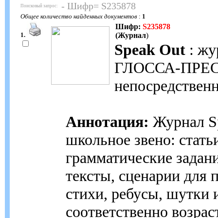
- Шифр= S235878
Поисковый запрос:
Общее количество найденных документов
:
1
Шифр:
S235878
1.
(Журнал
)
Speak Out
: жу
ГЛОССА-ПРЕСС. 
непосредствен
Аннотация:
Журнал Sp
школьное звено: стать
грамматические задан
тексты, сценарии для 
стихи, ребусы, шутки
соответственно возра