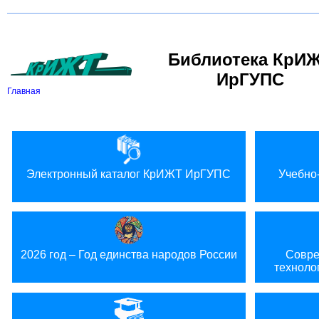
Вкл
В
Версия для слабовидящих:
Изображения:
Библиотека КрИ
ИрГУПС
Главная
Электронный каталог КрИЖТ ИрГУПС
Учебно
2026 год – Год единства народов России
Совре
техноло