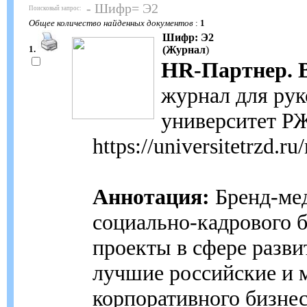
- Шифр= Э2
Поисковый запрос:
Общее количество найденных документов
:
1
Шифр: Э2
1.
(Журнал
)
HR-Партнер. 
журнал для рук
университет РЖ
https://universitetrzd.r
Аннотация:
Бренд-ме
социально-кадрового 
проекты в сфере разви
лучшие российские и 
корпоративного бизнес