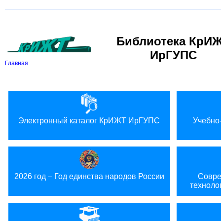
Вкл
В
Версия для слабовидящих:
Изображения:
Библиотека КрИ
ИрГУПС
Главная
Электронный каталог КрИЖТ ИрГУПС
Учебно
2026 год – Год единства народов России
Совре
техноло