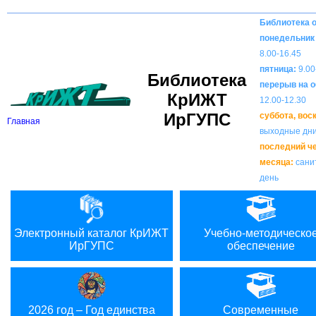
Вкл
В
Версия для слабовидящих:
Изображения:
Библиотека 
понедельник 
8.00-16.45
пятница:
9.00
Библиотека
перерыв на о
КрИЖТ
12.00-12.30
ИрГУПС
суббота, вос
Главная
выходные дн
последний ч
месяца:
сани
день
Электронный каталог КрИЖТ
Учебно-методическо
ИрГУПС
обеспечение
2026 год – Год единства
Современные