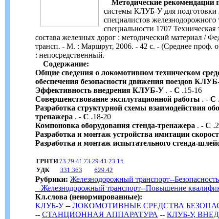
Методические рекомендации 
системы КЛУБ-У для подготовки
специалистов железнодорожного т
специальности 1707 Техническая
состава железных дорог : методический материал / Фед
трансп. - М. : Маршрут, 2006. - 42 с. - (Среднее проф. о
: непосредственный.
Содержание:
Общие сведения о локомотивном техническом сред
обеспечения безопасности движения поездов КЛУБ
Эффективность внедрения КЛУБ-У
. -
С
.15-16
Совершенствование эксплутационной работы
. -
С
Разработка структурной схемы взаимодействия обо
тренажера
. -
С
.18-20
Компоновка оборудования стенда-тренажера
. -
С
.2
Разработка и монтаж устройства имитации скорос
Разработка и монтаж испытательного стенда-шлей
ГРНТИ
73.29.41
73.29.41.23.15
УДК
331.363
629.42
Рубрики:
Железнодорожный транспорт--Безопасность
Железнодорожный транспорт--Повышение квалифи
Кл.слова (ненормированные):
КЛУБ-У
--
ЛОКОМОТИВНЫЕ СРЕДСТВА БЕЗОПА
--
СТАНЦИОННАЯ АППАРАТУРА
--
КЛУБ-У, ВНЕ