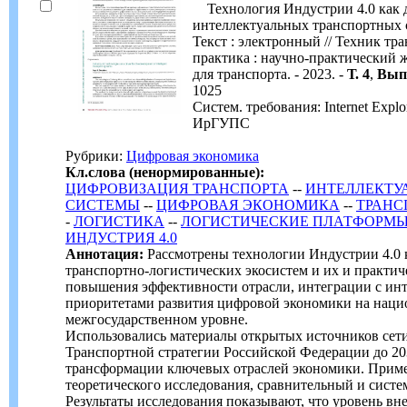
Технология Индустрии 4.0 как д
интеллектуальных транспортных с
Текст : электронный // Техник тр
практика : научно-практический 
для транспорта. - 2023. -
Т. 4
,
Вып.
1025
Систем. требования: Internet Expl
ИрГУПС
Рубрики:
Цифровая экономика
Кл.слова (ненормированные):
ЦИФРОВИЗАЦИЯ ТРАНСПОРТА
--
ИНТЕЛЛЕКТУ
СИСТЕМЫ
--
ЦИФРОВАЯ ЭКОНОМИКА
--
ТРАНС
-
ЛОГИСТИКА
--
ЛОГИСТИЧЕСКИЕ ПЛАТФОРМ
ИНДУСТРИЯ 4.0
Аннотация:
Рассмотрены технологии Индустрии 4.0 
транспортно-логистических экосистем и их и практич
повышения эффективности отрасли, интеграции с ин
приоритетами развития цифровой экономики на наци
межгосударственном уровне.
Использовались материалы открытых источников сети
Транспортной стратегии Российской Федерации до 20
трансформации ключевых отраслей экономики. Приме
теоретического исследования, сравнительный и систе
Результаты исследования показывают, что уровень вн