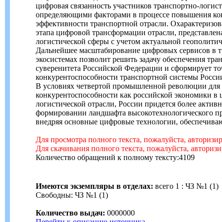
цифровая связанность участников транспортно-логист
определяющими факторами в процессе повышения ко
эффективности транспортной отрасли. Охарактеризов
этапа цифровой трансформации отрасли, представлен
логистической сферы с учетом актуальной геополитич
Дальнейшее масштабирование цифровых сервисов в т
экосистемах позволит решить задачу обеспечения тра
суверенитета Российской Федерации и сформирует то
конкурентоспособности транспортной системы России
В условиях четвертой промышленной революции для
конкурентоспособности как российской экономики в ц
логистической отрасли, России придется более активн
формировании ландшафта высокотехнологического про
внедряя основные цифровые технологии, обеспечива
Для просмотра полного текста, пожалуйста, авторизи
Для скачивания полного текста, пожалуйста, авториз
Количество обращений к полному тексту:4109
Имеются экземпляры в отделах:
всего 1 : ЧЗ №1 (1)
Свободны: ЧЗ №1 (1)
Количество выдач:
0000000
Перейти к описанию источника