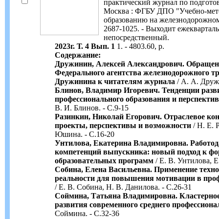
практический журнал по подготовк
Москва : ФГБУ ДПО "Учебно-мет
образованию на железнодорожном т
2687-1025. - Выходит ежеквартальн
непосредственный.
2023г. Т. 4 Вып. 1
1. - 4803.60, р.
Содержание:
Дружинин, Алексей Александрович. Обращен
Федерального агентства железнодорожного тр
Дружинина к читателям журнала
/ А. А. Друж
Блинов, Владимир Игоревич. Тенденции разв
профессионального образования и перспекти
В. И. Блинов. - С.9-15
Разинкин, Николай Егорович. Отраслевое ко
проекты, перспективы и возможности
/ Н. Е. 
Юшина. - С.16-20
Унтилова, Екатерина Владимировна. Работода
компетенций выпускника: новый подход к ф
образовательных программ
/ Е. В. Унтилова, Е
Собина, Елена Васильевна. Применение техн
реальности для повышения мотивации в проф
/ Е. В. Собина, Н. В. Данилова. - С.26-31
Соймина, Татьяна Владимировна. Кластерное
развития современного среднего профессиона
Соймина. - С.32-36