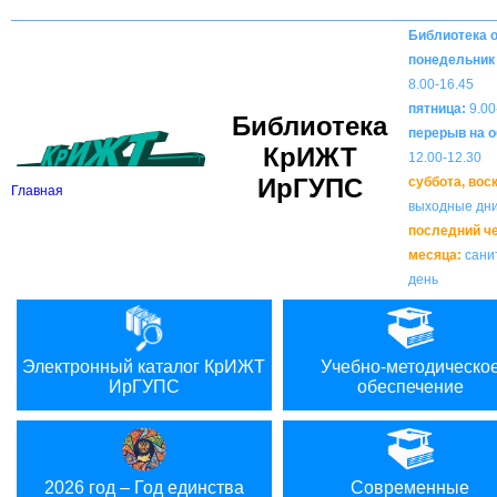
Вкл
В
Версия для слабовидящих:
Изображения:
Библиотека 
понедельник 
8.00-16.45
пятница:
9.00
Библиотека
перерыв на о
КрИЖТ
12.00-12.30
ИрГУПС
суббота, вос
Главная
выходные дн
последний ч
месяца:
сани
день
Электронный каталог КрИЖТ
Учебно-методическо
ИрГУПС
обеспечение
2026 год – Год единства
Современные