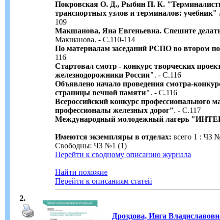
Покровская О. Д., Рыбин П. К. "Терминалист
транспортных узлов и терминалов: учебник"
109
Макшанова, Яна Евгеньевна. Спешите делать
Макшанова. - С.110-114
По материалам заседаний РСПО во втором по
116
Стартовал смотр - конкурс творческих прое
железнодорожники России"
. - С.116
Объявлено начало проведения смотра-конкурс
страницы вечной памяти"
. - С.116
Всероссийский конкурс профессионального м
профессионалы железных дорог"
. - С.117
Международный молодежный лагерь "ИНТ
Имеются экземпляры в отделах:
всего 1 : ЧЗ №
Свободны: ЧЗ №1 (1)
Перейти к сводному описанию журнала
Найти похожие
Перейти к описаниям статей
2.
Дроздова, Инга Владиславовн