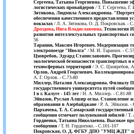
Сергеева, Татьяна Георгиевна. Повышение э
логистических провайдеров
/ Т. Г. Сергеева, Г
Зятикова, Людмила Александровна. "Портрет
обеспечения качественного предоставления у
вокзалах
/ Л. А. Зятикова, О. Д. Покровская. - С
Дроздова
,
Инга
Владиславовна
. Технология И
развития интеллектуальных транспортных с
56
Таранин, Максим Игоревич. Модернизация тя
электропоезде "Иволга"
/ М. И. Таранин. - С.5
Цховребов, Эдуард Станиславович. Прогнози
экологической безопасности транспортных и
техносферных территорий
/ Э. С. Цховребов, А
Орлов, Андрей Георгиевич. Коллекционирова
А. Г. Орлов. - С.73-80
Миллер, Наталия Александровна. Филиалу П
государственного университета путей сообщ
I в г. Калуге - 145 лет
/ Н. А. Миллер. - С.81-88
Эйвазов, Руслан Алшир оглы. Становление ж
образования в Азербайджане
/ Р. А. Эйвазов. -
Пархачева, Т. А. Самарский государственный
сообщения отмечает полувековой юбилей
/ Т.
Гордиенко, Татьяна Николаевна. Высокое пр
сообщения
/ Т. Н. Гордиенко. - С.101-107
Покровская, О. Д. ФГБУ ДПО "УМЦ ЖДТ" пре