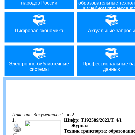
народов России
образовательные технол
в учебном процессе ву
Цифровая экономика
Актуальные запросы
Электронно-библиотечные
Профессиональные ба
системы
данных
Показаны документы
с 1 по 2
1.
Шифр: Т192589/2023/Т. 4/1
Журнал
Техник транспорта: образовани