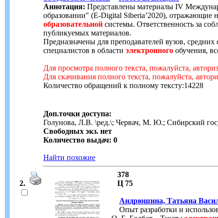
Аннотация:
Представлены материалы IV Междуна
образовании" (E-Digital Siberia’2020), отражающие
образовательной
системы. Ответственность за соб
публикуемых материалов.
Предназначены для преподавателей вузов, средних
специалистов в области
электронного
обучения, вс
Для просмотра полного текста, пожалуйста, автори
Для скачивания полного текста, пожалуйста, автор
Количество обращений к полному тексту:14228
Доп.точки доступа:
Голунова, Л.В. \ред.\; Червач, М. Ю.; Сибирский 
Свободных экз. нет
Количество выдач: 0
Найти похожие
378
2.
Ц 75
Андрюшина, Татьяна Васи
Опыт разработки и использо