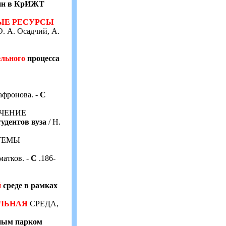
лин в КрИЖТ
ЫЕ
РЕСУРСЫ
Э. А. Осадчий, А.
ельного
процесса
афронова. -
С
УЧЕНИЕ
удентов вуза
/ Н.
ТЕМЫ
матков. -
С
.186-
й
среде в рамках
ЛЬНАЯ
СРЕДА,
тным парком