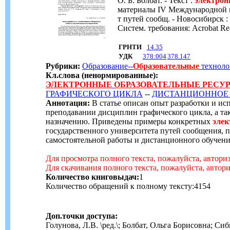
О. Б. Болбат. - Текст :
электро
материалы IV Международной на
т путей сообщ. - Новосибирск : 
Систем. требования: Acrobat 
ГРНТИ
14.35
УДК
378:004
378.147
Рубрики:
Образование--
Образовательные
техноло
Кл.слова (ненормированные):
ЭЛЕКТРОННЫЕ
ОБРАЗОВАТЕЛЬНЫЕ
РЕСУ
ГРАФИЧЕСКОГО ЦИКЛА
--
ДИСТАНЦИОННОЕ 
Аннотация:
В статье описан опыт разработки и и
преподавании дисциплин графического цикла, а т
назначению. Приведены примеры конкретных
эле
государственного университета путей сообщения, 
самостоятельной работы и дистанционного обучени
Для просмотра полного текста, пожалуйста, автори
Для скачивания полного текста, пожалуйста, автор
Количество книговыдач:
1
Количество обращений к полному тексту:4154
Доп.точки доступа:
Голунова, Л.В. \ред.\; Болбат, Ольга Борисовна; 