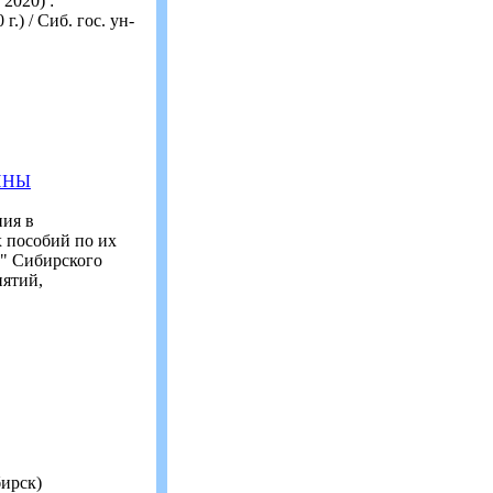
2020) :
) / Сиб. гос. ун-
ИНЫ
ния в
 пособий по их
а" Сибирского
нятий,
бирск)