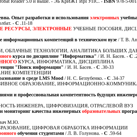
obat Reader 5.0 и выше. - ЭБ КрИЖТ ИрГУПС. -
ISBN
978-5-0014
вна. Опыт разработки и использования
электронных
учебны
олбат. -
С
.11-18
Е
РЕСУРСЫ
,
ЭЛЕКТРОННЫЕ
УЧЕБНЫЕ ПОСОБИЯ, ДИ
 информационных компетенций в техническом вузе
/ Т. В. А
ИИ, ОБЛАЧНЫЕ ТЕХНОЛОГИИ, АНАЛИТИКА БОЛЬШИХ Д
нного
курса по дисциплине "Информатика"
/ И. Н. Басев. -
С
.
ННОГО
КУРСА, ИНФОРМАТИКА, ДИСЦИПЛИНА
тенции "Поиск информации"
/ И. Н. Басев. -
С
.30-33
ВАНИЕ КОМПЕТЕНЦИИ
разование в среде LMS Mood
/ Н. С. Беззубенко. -
С
.34-37
ЗИВНОЕ ОБРАЗОВАНИЕ, ИНФОРМАЦИОННО-КОММУНИ
ниями и профессиональная компетентность будущих инженер
НОСТЬ ИНЖЕНЕРА, ЦИФРОВИЗАЦИЯ, ОТРАСЛЕВОЙ ВУЗ
йн мониторинг качества инженерных
образовательных
прогр
рвач М.Ю.
ОБРАЗОВАНИЕ, ЦИФРОВАЯ ОБРАБОТКА ИНФОРМАЦИИ
ронного
обучения студентами
/ Л. В. Голунова. -
С
.59-64