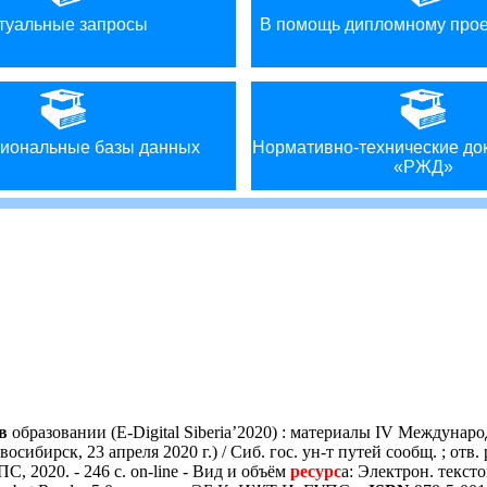
туальные запросы
В помощь дипломному про
иональные базы данных
Нормативно-технические д
«РЖД»
в
образовании (E-Digital Siberia’2020) : материалы IV Междунар
ибирск, 23 апреля 2020 г.) / Сиб. гос. ун-т путей сообщ. ; отв. р
, 2020. - 246 с. on-line - Вид и объём
ресурс
а: Электрон. тексто