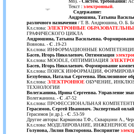
Мб). -
Систем. требования:
Acr
Текст :
электронный
.
Содержание:
Андрюшина, Татьяна Василье
различного назначения
/ Т. В. Андрюшина, О. Б. Б
Кл.слова:
ЭЛЕКТРОННЫЕ
ОБРАЗОВАТЕЛЬНЫ
ГРАФИЧЕСКОГО ЦИКЛА
Андрюшина, Татьяна Васильевна. Формирование
Вовнова. -
С
.19-23
Кл.слова: ИНФОРМАЦИОННЫЕ КОМПЕТЕНЦ
Басев, Игорь Николаевич. Оптимизация
электро
Кл.слова: MOODLE, ОПТИМИЗАЦИЯ
ЭЛЕКТРО
Басев, Игорь Николаевич. Формирование компе
Кл.слова: ПОИСК ИНФОРМАЦИИ, ФОРМИРО
Беззубенко, Наталья Сергеевна. Инклюзивное об
Кл.слова:
ЭЛЕКТРОННОЕ
ОБУЧЕНИЕ, ИНКЛЮ
ТЕХНОЛОГИИ
Волегжанина, Ирина Сергеевна. Управление зна
Волегжанина. -
С
.47-52
Кл.слова: ПРОФЕССИОНАЛЬНАЯ КОМПЕТЕНТ
Герасимов, Сергей Иванович. Экспертный онла
Герасимов [и др.]. -
С
.53-59
Другие авторы: Карманова Т.Ф., Скварцони А., Че
Кл.слова: МОДЕЛИРОВАНИЕ, ИНЖЕНЕРНОЕ 
Голунова, Лилия Викторовна. Восприятие
элект