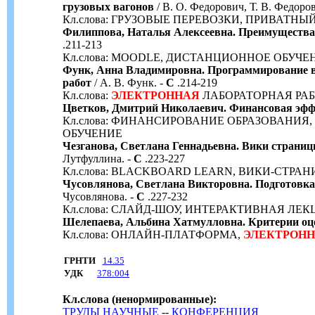
грузовых вагонов
/ В. О. Федорович, Т. В. Федоро
Кл.слова: ГРУЗОВЫЕ ПЕРЕВОЗКИ, ПРИВАТ
Филиппова, Наталья Алексеевна. Преимущества
.211-213
Кл.слова: MOODLE, ДИСТАНЦИОННОЕ ОБУ
Функ, Анна Владимировна. Программирование 
работ
/ А. В. Функ. -
С
.214-219
Кл.слова:
ЭЛЕКТРОННАЯ
ЛАБОРАТОРНАЯ РАБ
Цветков, Дмитрий Николаевич. Финансовая эффе
Кл.слова: ФИНАНСИРОВАНИЕ ОБРАЗОВАНИЯ,
ОБУЧЕНИЕ
Чезганова, Светлана Геннадьевна. Вики страниц
Лутфуллина. -
С
.223-227
Кл.слова: BLACKBOARD LEARN, ВИКИ-СТР
Чусовлянова, Светлана Викторовна. Подготовка 
Чусовлянова. -
С
.227-232
Кл.слова: СЛАЙД-ШОУ, ИНТЕРАКТИВНАЯ ЛЕК
Шелепаева, Альбина Хатмулловна. Критерии о
Кл.слова: ОНЛАЙН-ПЛАТФОРМА,
ЭЛЕКТРОН
ГРНТИ
14.35
УДК
378:004
Кл.слова (ненормированные):
ТРУДЫ НАУЧНЫЕ
--
КОНФЕРЕНЦИЯ