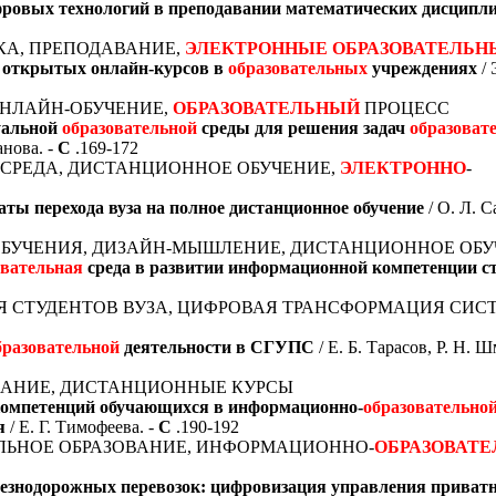
фровых технологий в преподавании математических дисцип
ИКА, ПРЕПОДАВАНИЕ,
ЭЛЕКТРОННЫЕ
ОБРАЗОВАТЕЛЬН
х открытых онлайн-курсов в
образовательных
учреждениях
/ 
 ОНЛАЙН-ОБУЧЕНИЕ,
ОБРАЗОВАТЕЛЬНЫЙ
ПРОЦЕСС
уальной
образовательной
среды для решения задач
образоват
анова. -
С
.169-172
СРЕДА, ДИСТАНЦИОННОЕ ОБУЧЕНИЕ,
ЭЛЕКТРОННО
-
ты перехода вуза на полное дистанционное обучение
/ О. Л. С
 ОБУЧЕНИЯ, ДИЗАЙН-МЫШЛЕНИЕ, ДИСТАНЦИОННОЕ ОБ
овательная
среда в развитии информационной компетенции ст
Я СТУДЕНТОВ ВУЗА, ЦИФРОВАЯ ТРАНСФОРМАЦИЯ СИС
бразовательной
деятельности в СГУПС
/ Е. Б. Тарасов, Р. Н. Ш
ОВАНИЕ, ДИСТАНЦИОННЫЕ КУРСЫ
компетенций обучающихся в информационно-
образовательно
я
/ Е. Г. Тимофеева. -
С
.190-192
АЛЬНОЕ ОБРАЗОВАНИЕ, ИНФОРМАЦИОННО-
ОБРАЗОВАТЕ
езнодорожных перевозок: цифровизация управления прива