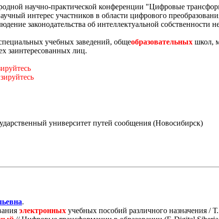
родной научно-практической конференции "Цифровые трансфор
 научный интерес участников в области цифрового преобразовани
людение законодательства об интеллектуальной собственности н
 специальных учебных заведений, обще
образовательных
школ, м
ех заинтересованных лиц.
зируйтесь
изируйтесь
государственный университет путей сообщения (Новосибирск)
льевна
.
вания
электронных
учебных пособий различного назначения / Т