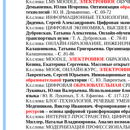
Кл.слова: LMS MOODLE,
ЭЛЕКТРОННОЕ
ОБУЧЕ
Демьяненко, Юлия Игоревна. Оптимизация
обра
технологий
/ Ю. И. Демьяненко. -
С
.69-72
Кл.слова: ИНФОРМАЦИОННЫЕ ТЕХНОЛОГИИ
Диденко, Сергей Александрович. Цифровая экон
Кл.слова: ЦИФРОВАЯ ЭКОНОМИКА, ВЫСШЕЕ
Дубровская, Татьяна Алексеевна. Онлайн-обучен
транспортных вузов
/ Т. А. Дубровская. -
С
.78-81
Кл.слова: ОНЛАЙН-ОБРАЗОВАНИЕ, ИНЖЕНЕ
Калашникова, Татьяна Григорьевна. Организац
Калашникова. -
С
.81-86
Кл.слова: MOODLE,
ЭЛЕКТРОННОЕ
ОБРАЗОВА
Козина, Екатерина Сергеевна. Массовые откры
Кл.слова: МООК, ОНЛАЙН-КУРС,
ЭЛЕКТРОНН
Лаврентьев, Сергей Юрьевич. Инновационные ц
образовательной
траектории
/ С. Ю. Лаврентьев. 
Кл.слова: ЦИФРОВАЯ
ОБРАЗОВАТЕЛЬНАЯ
СР
Лукиных, Юлия Валерьевна. Использование блог
языка
/ Ю. В. Лукиных, Т. А. Ефанова. -
С
.117-122
Кл.слова: БЛОГ-ТЕХНОЛОГИЯ, РЕЧЕВЫЕ У
Меденников, Виктор Иванович. Формирование е
ресурс
ов – основа цифровой трансформации обр
Кл.слова: ИНТЕРНЕТ-ПРОСТРАНСТВО, ЦИФ
Миллер, Наталья Владимировна. Анализ возмож
Кл.слова: МОДЕРНИЗАЦИЯ ПРОФЕССИОНАЛ