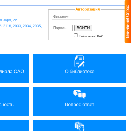
A
A
A
A
ветовая схема:
Авторизация
ая Заря, 2И
. 2118, 2033, 2034, 2035,
Войти через LDAP
илиала ОАО
О библиотеке
сность
Вопрос-ответ