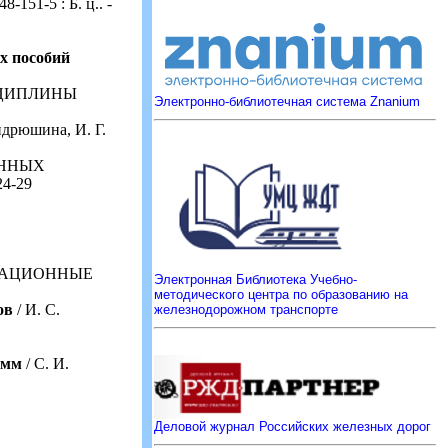
8-151-5 : Б. ц.. -
х пособий
СЦИПЛИНЫ
Электронно-библиотечная система Znanium
ндрюшина, И. Г.
АННЫХ
24-29
КАЦИОННЫЕ
Электронная Библиотека Учебно-
методического центра по образованию на
ов
/ И. С.
железнодорожном транспорте
амм
/ С. И.
Деловой журнал Российских железных дорог