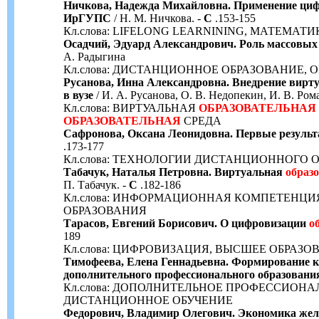
Ничкова, Надежда Михайловна. Применение ци
ИрГУПС
/ Н. М. Ничкова. -
С
.153-155
Кл.слова: LIFELONG LEARNINING, МАТЕМАТ
Осадчий, Эдуард Александрович. Роль массовы
А. Радыгина
Кл.слова: ДИСТАНЦИОННОЕ ОБРАЗОВАНИЕ,
Русанова, Инна Александровна. Внедрение вирт
в вузе
/ И. А. Русанова, О. В. Недопекин, И. В. Ром
Кл.слова: ВИРТУАЛЬНАЯ
ОБРАЗОВАТЕЛЬНАЯ
ОБРАЗОВАТЕЛЬНАЯ
СРЕДА
Сафронова, Оксана Леонидовна. Первые результа
.173-177
Кл.слова: ТЕХНОЛОГИИ ДИСТАНЦИОННОГО
Табачук, Наталья Петровна. Виртуальная
образ
П. Табачук. -
С
.182-186
Кл.слова: ИНФОРМАЦИОННАЯ КОМПЕТЕНЦИ
ОБРАЗОВАНИЯ
Тарасов, Евгений Борисович. О цифровизации
о
189
Кл.слова: ЦИФРОВИЗАЦИЯ, ВЫСШЕЕ ОБРАЗ
Тимофеева, Елена Геннадьевна. Формирование 
дополнительного профессионального образовани
Кл.слова: ДОПОЛНИТЕЛЬНОЕ ПРОФЕССИОН
ДИСТАНЦИОННОЕ ОБУЧЕНИЕ
Федорович, Владимир Олегович. Экономика жел