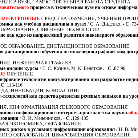
НИЕ В ВУЗЕ, САМОСТОЯТЕЛЬНАЯ РАБОТА СТУДЕНТА
зовательного
процесса в техническом вузе на основе информ
,
ЭЛЕКТРОННЫЕ
СРЕДСТВА ОБУЧЕНИЯ, УЧЕБНЫЙ ПРОЦ
омика как учебная дисциплина в вузах
/ С. А. Диденко. -
С
.73
 ОБРАЗОВАНИЕ, СКВОЗНЫЕ ТЕХНОЛОГИИ
ие как одно из направлений развития инженерного образова
РНОЕ ОБРАЗОВАНИЕ, ДИСТАНЦИОННОЕ ОБРАЗОВАНИЕ
ия дистанционного обучения по инженерно-графическим дис
НИЕ, ИНЖЕНЕРНАЯ ГРАФИКА
тые онлайн-курсы
/ Е. С. Козина, М. К. Белятков. -
С
.87-90
ОЕ
ОБУЧЕНИЕ
ифровые технологии консультирования при разработке инди
-
С
.113-116
ЕДА, ИННОВАЦИИ, КОНСАЛТИНГ
-технологий как средства развития речевых навыков на уро
МЕНИЯ, ИНФОРМАТИЗАЦИЯ ЯЗЫКОВОГО ОБРАЗОВАНИЯ
диного информационного интернет-пространства научно-
обр
азования
/ В. И. Меденников. -
С
.129-135
РОВАЯ ЭКОНОМИКА, ОБРАЗОВАНИЕ
ных рисков в условиях цифровизации образования
/ Н. В. Ми
ЬНОГО ОБРАЗОВАНИЯ, ЦИФРОВИЗАЦИЯ ОБРАЗОВАНИЯ