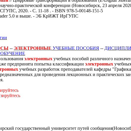
нный
//
Цифровые трансформации в образовании (E-Digital Siberia’
учно-практической конференции (Новосибирск, 23 апреля 2020 г.
СГУПС, 2020. - С. 11-18 . - ISBN 978-5-00148-151-5
Reader 5.0 и выше. - ЭБ КрИЖТ ИрГУПС
гии
РСЫ
--
ЭЛЕКТРОННЫЕ
УЧЕБНЫЕ ПОСОБИЯ
--
ДИСЦИПЛ
ОБУЧЕНИЕ
спользования
электронных
учебных пособий различного назначе
акже предпринята попытка классификации
электронных
учебных
ктронных
учебных разработок преподавателей кафедры "График
предназначенных для проведения лекционных и практических за
я.
зируйтесь
изируйтесь
Сибирский государственный университет путей сообщения(Новоси