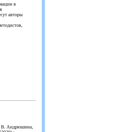
мации в
я
есут авторы
етодистов,
. В. Андрюшина,