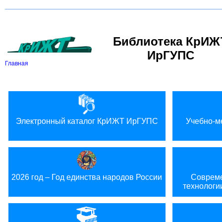
Версия для слабовидящих:
Библиотека КрИЖ
ИрГУПС
Главная
Электронный каталог КрИЖТ ИрГУПС
Учебно-м
2026 год – Год единства народов России
Совреме
технологи