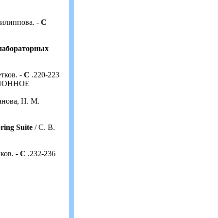
Филиппова. -
С
лабораторных
етков. -
С
.220-223
ИОННОЕ
ганова, Н. М.
ing Suite
/ С. В.
ков. -
С
.232-236