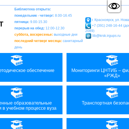
A
A
Вкл
Выкл
Изображения:
Размер шрифта:
Ц
A
Библиотека открыта:
понедельник - четверг:
8.00-16.45
г. Красноярск, ул. Нов
пятница:
9.00-15.30
Т
+7 (391) 248-16-44 (доб
перерыв на обед:
12.00-12.30
2089)
суббота, воскресенье:
выходные дни
lib@krsk.irgups.ru
последний четверг месяца:
санитарный
день
етодическое обеспечение
Мониторинги ЦНТИБ – ф
«РЖД»
нные образовательные
Транспортная безопа
и в учебном процессе вуза