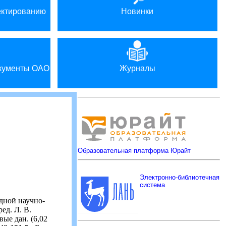
ектированию
Новинки
окументы ОАО
Журналы
Образовательная платформа Юрайт
Электронно-библиотечная
система
одной научно-
ед. Л. В.
вые дан. (6,02