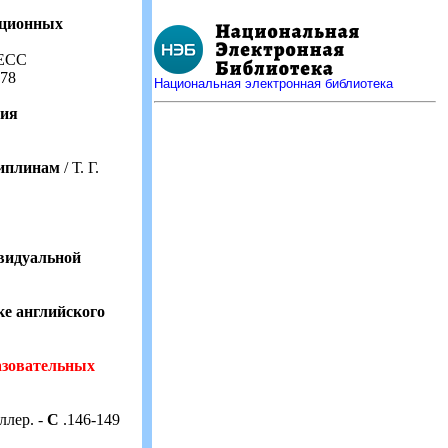
ационных
ЕСС
-78
Национальная электронная библиотека
ния
циплинам
/ Т. Г.
видуальной
ке английского
азовательных
ллер. -
С
.146-149