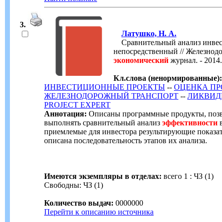
3.
Латушко, Н. А.
Сравнительный анализ инвес
непосредственный // Железнод
экономический
журнал. - 2014.
Кл.слова (ненормированные):
ИНВЕСТИЦИОННЫЕ ПРОЕКТЫ
--
ОЦЕНКА ПР
ЖЕЛЕЗНОДОРОЖНЫЙ ТРАНСПОРТ
--
ЛИКВИД
PROJECT EXPERT
Аннотация:
Описаны программные продукты, позв
выполнять сравнительный анализ
эффективности
в
приемлемые для инвестора результирующие показ
описана последовательность этапов их анализа.
Имеются экземпляры в отделах:
всего 1 : ЧЗ (1)
Свободны: ЧЗ (1)
Количество выдач:
0000000
Перейти к описанию источника