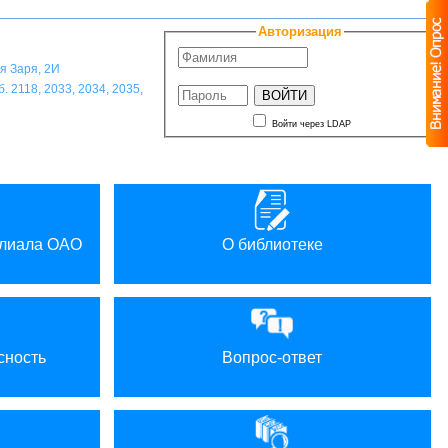
A
A
A
A
ветовая схема:
Авторизация
ая Заря, 2И
. 2118, 2033, 2034, 2035,
Войти через LDAP
илиала ОАО
О библиотеке
сность
Вопрос-ответ