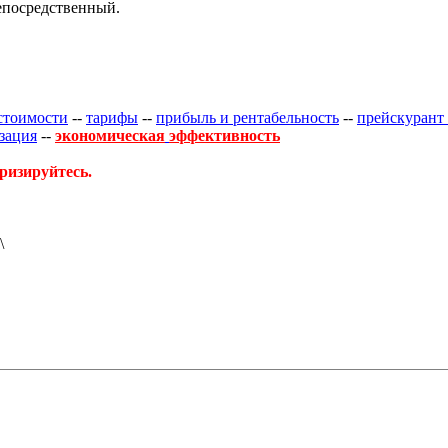
 непосредственный.
естоимости
--
тарифы
--
прибыль и рентабельность
--
прейскурант
зация
--
экономическая
эффективность
ризируйтесь.
\