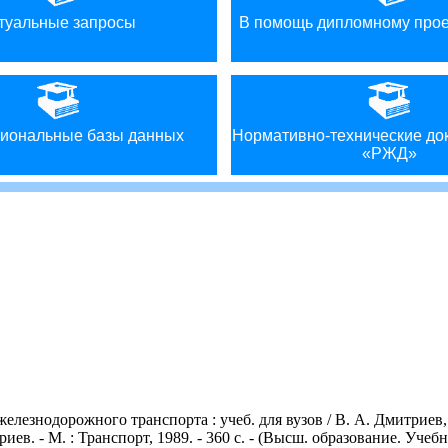
туальные запросы
В помощь дипломному про
иональные базы данных
Нормативно-технические д
«РЖД»
нодорожного транспорта : учеб. для вузов / В. А. Дмитриев, 
иев. - М. : Транспорт, 1989. - 360 с. - (Высш. образование. Учебн