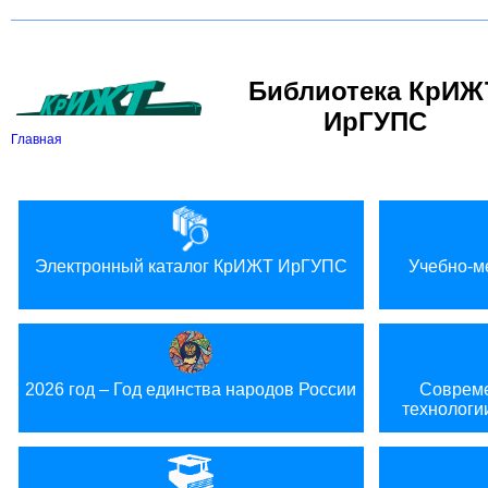
Версия для слабовидящих:
Библиотека КрИЖ
ИрГУПС
Главная
Электронный каталог КрИЖТ ИрГУПС
Учебно-м
2026 год – Год единства народов России
Совреме
технологи