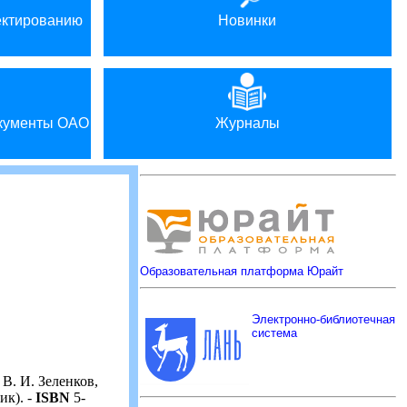
ектированию
Новинки
окументы ОАО
Журналы
Образовательная платформа Юрайт
Электронно-библиотечная
система
В. И. Зеленков,
ик). -
ISBN
5-