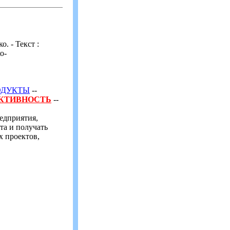
о. - Текст :
о-
ОДУКТЫ
--
КТИВНОСТЬ
--
едприятия,
та и получать
 проектов,