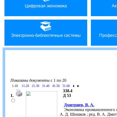
Цифровая экономика
Ак
Электронно-библиотечные системы
Професс
Показаны документы
с 1 по 20
1-10
11-20
21-30
31-40
41-50
51-60
338.4
1.
Д 53
Дмитриев, В. А.
Экономика промышленного желез
А. Д. Шишков ; ред. В. А. Дмитр