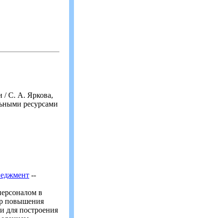
/ С. А. Яркова,
альными ресурсами
неджмент
--
персоналом в
ор повышения
и для построения