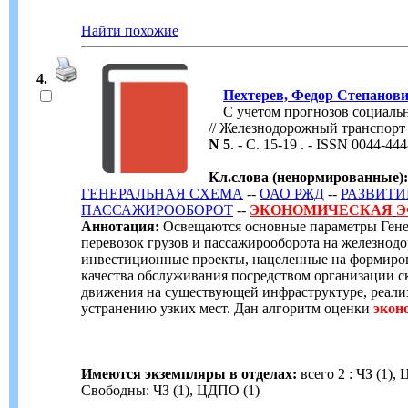
Найти похожие
4.
Пехтерев, Федор Степанов
С учетом прогнозов социальн
// Железнодорожный транспорт
N 5
. - С. 15-19 . - ISSN 0044-44
Кл.слова (ненормированные):
ГЕНЕРАЛЬНАЯ СХЕМА
--
ОАО РЖД
--
РАЗВИТИ
ПАССАЖИРООБОРОТ
--
ЭКОНОМИЧЕСКАЯ
Э
Аннотация:
Освещаются основные параметры Генер
перевозок грузов и пассажирооборота на железнод
инвестиционные проекты, нацеленные на формиров
качества обслуживания посредством организации 
движения на существующей инфраструктуре, реали
устранению узких мест. Дан алгоритм оценки
экон
Имеются экземпляры в отделах:
всего 2 : ЧЗ (1),
Свободны: ЧЗ (1), ЦДПО (1)