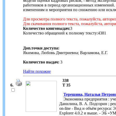
модели оценки кадровых рисков, - метод экспертн
работников в период организационных изменений.
изменениям и мероприятия по снижению или искл
Для просмотра полного текста, пожалуйста, автори
Для скачивания полного текста, пожалуйста, автор
Количество книговыдач:
3
Количество обращений к полному тексту:4381
Доп.точки доступа:
Якимова, Любовь Дмитриевна; Варламова, Е.Г.
Количество выдач:
3
Найти похожие
338
6.
Т 35
Терешина, Наталья Петров
Экономика предприятия : учебн
Данилина, В. А. Подсорин ; реце
on-line - Вид и объём ресурса: 
Explorer 4.0.2 и выше. - ЭБ «