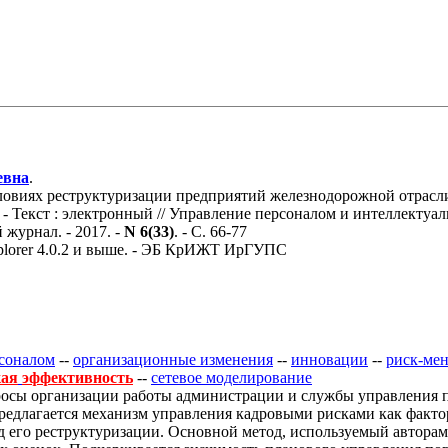
евна
.
виях реструктуризации предприятий железнодорожной отрасли 
. - Текст : электронный // Управление персоналом и интеллекту
 журнал. - 2017. -
N 6(33)
. - С. 66-77
Explorer 4.0.2 и выше. - ЭБ КрИЖТ ИрГУПС
соналом
--
организационные изменения
--
инновации
--
риск-ме
кая
эффективность
--
сетевое моделирование
росы организации работы администрации и службы управления 
редлагается механизм управления кадровыми рисками как факт
д его реструктуризации. Основной метод, используемый авторам