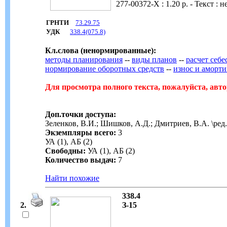
277-00372-Х : 1.20 р. - Текст :
ГРНТИ
73.29.75
УДК
338.4(075.8)
Кл.слова (ненормированные):
методы планирования
--
виды планов
--
расчет себ
нормирование оборотных средств
--
износ и аморти
Для просмотра полного текста, пожалуйста, авто
Доп.точки доступа:
Зеленков, В.И.; Шишков, А.Д.; Дмитриев, В.А. \ред.
Экземпляры всего:
3
УА (1), АБ (2)
Свободны:
УА (1), АБ (2)
Количество выдач:
7
Найти похожие
338.4
2.
З-15