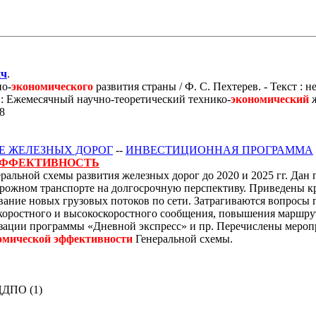
ич
.
о-
экономического
развития страны / Ф. С. Пехтерев. - Текст :
 : Ежемесячный научно-теоретический технико-
экономический
ж
48
Е ЖЕЛЕЗНЫХ ДОРОГ
--
ИНВЕСТИЦИОННАЯ ПРОГРАММА
ФФЕКТИВНОСТЬ
альной схемы развития железных дорог до 2020 и 2025 гг. Дан 
орожном транспорте на долгосрочную перспективу. Приведены 
ание новых грузовых потоков по сети. Затрагиваются вопросы
скоростного и высокоскоростного сообщения, повышения маршру
зации программы «Дневной экспресс» и пр. Перечислены мероп
омической
эффективности
Генеральной схемы.
 ЦДПО (1)