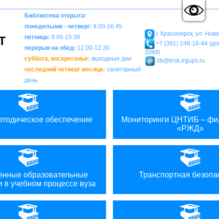
A
A
Вкл
Выкл
Изображения:
Размер шрифта:
Ц
A
Библиотека открыта:
понедельник - четверг:
8.00-16.45
г. Красноярск, ул. Нов
пятница:
9.00-15.30
Т
+7 (391) 248-16-44 (доб
перерыв на обед:
12.00-12.30
2089)
суббота, воскресенье:
выходные дни
lib@krsk.irgups.ru
последний четверг месяца:
санитарный
день
етодическое обеспечение
Мониторинги ЦНТИБ – ф
«РЖД»
нные образовательные
Транспортная безопа
и в учебном процессе вуза