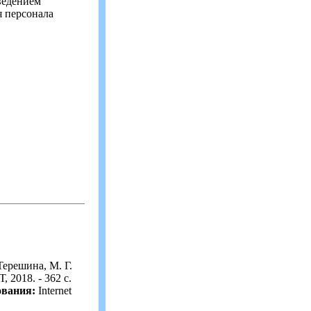
ведением
 персонала
ерешина, М. Г.
 2018. - 362 с.
ования:
Internet