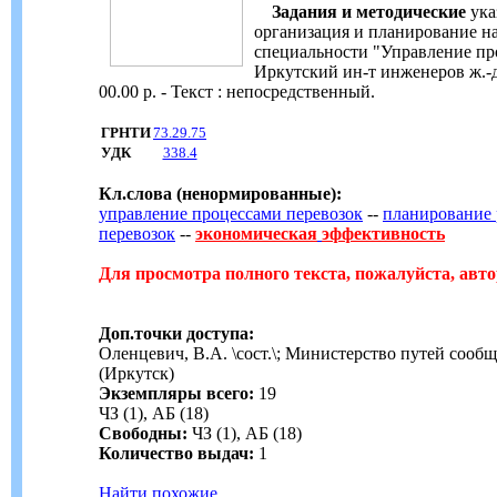
Задания и методические
ука
организация и планирование на
специальности "Управление про
Иркутский ин-т инженеров ж.-д. т
00.00 р. - Текст : непосредственный.
ГРНТИ
73.29.75
УДК
338.4
Кл.слова (ненормированные):
управление процессами перевозок
--
планирование 
перевозок
--
экономическая
эффективность
Для просмотра полного текста, пожалуйста, авто
Доп.точки доступа:
Оленцевич, В.А. \сост.\; Министерство путей соо
(Иркутск)
Экземпляры всего:
19
ЧЗ (1), АБ (18)
Свободны:
ЧЗ (1), АБ (18)
Количество выдач:
1
Найти похожие