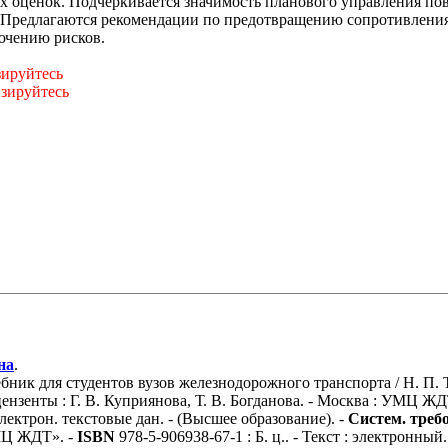
ых оценок. Подчеркивается значимость планового управления по
 Предлагаются рекомендации по предотвращению сопротивления
ючению рисков.
зируйтесь
изируйтесь
на
.
ик для студентов вузов железнодорожного транспорта / Н. П. Т
нзенты : Г. В. Куприянова, Т. В. Богданова. - Москва : УМЦ ЖДТ,
Электрон. текстовые дан. - (Высшее образование). -
Систем. треб
УМЦ ЖДТ». -
ISBN
978-5-906938-67-1 : Б. ц.. - Текст : электронный.