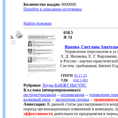
Количество выдач:
0000000
Перейти к описанию источника
Найти похожие
658.5
5.
Я 74
Яркова, Светлана Анатоль
Управление персоналом в усло
Л. Д. Якимова, Е. Г. Варламова
в России : научно-практический
Систем. требования: Internet 
ГРНТИ
82.17.25
УДК
658.5:005
Рубрики:
Труды КрИЖТ ИрГУПС
Кл.слова (ненормированные):
реструктуризация
--
оптимизация
--
управление пер
кадровый риск
--
экспертная оценка
--
экономичес
Аннотация:
В данной статье рассматриваются воп
период организационных изменений в компании, п
эффективности
деятельности предприятия в перио