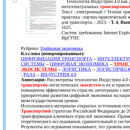
Технология Индустрии 4.0 как д
интеллектуальных
транспортны
Текст : электронный // Техник тр
практика : научно-практический 
для транспорта. - 2023. -
Т. 4
,
Вып.
1025
Систем. требования: Internet Expl
ИрГУПС
Рубрики:
Цифровая экономика
Кл.слова (ненормированные):
ЦИФРОВИЗАЦИЯ ТРАНСПОРТА
--
ИНТЕЛЛЕКТУ
СИСТЕМЫ
--
ЦИФРОВАЯ ЭКОНОМИКА
--
ТРАН
ЭКОСИСТЕМЫ
--
ЛОГИСТИКА
--
ЛОГИСТИЧЕС
-
PAAS
--
ИНДУСТРИЯ 4.0
Аннотация:
Рассмотрены технологии Индустрии 4.0 
транспортно
-логистических
экосистем
и их и практи
повышения эффективности отрасли, интеграции с ин
приоритетами развития цифровой экономики на наци
межгосударственном уровне.
Использовались материалы открытых источников сети
Транспортной
стратегии Российской Федерации до 20
трансформации ключевых отраслей экономики. Приме
теоретического исследования, сравнительный и систе
Результаты исследования показывают, что уровень вн