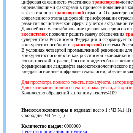
цифровая связанность участников
транспортно
-логис
определяющими факторами в процессе повышения ко
эффективности
транспортной
отрасли. Охарактеризо
современного этапа цифровой трансформации отрасли
развития логистической сферы с учетом актуальной г
Дальнейшее масштабирование цифровых сервисов в
экосистема
х позволит решить задачу обеспечения
тра
суверенитета Российской Федерации и сформирует то
конкурентоспособности
транспортной
системы Росси
В условиях четвертой промышленной революции для
конкурентоспособности как российской экономики в 
логистической отрасли, России придется более активн
формировании ландшафта высокотехнологического про
внедряя основные цифровые технологии, обеспечива
Для просмотра полного текста, пожалуйста, авторизи
Для скачивания полного текста, пожалуйста, авториз
Количество обращений к полному тексту:4109
Имеются экземпляры в отделах:
всего 1 : ЧЗ №1 (1)
Свободны: ЧЗ №1 (1)
Количество выдач:
0000000
Перейти к описанию источника