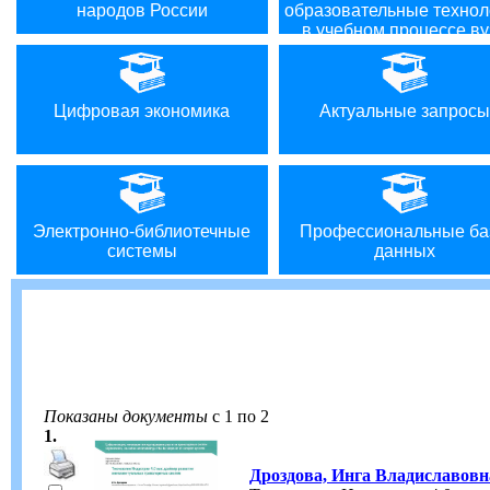
народов России
образовательные технол
в учебном процессе ву
Цифровая экономика
Актуальные запросы
Электронно-библиотечные
Профессиональные ба
системы
данных
Показаны документы
с 1 по 2
1.
Дроздова, Инга Владиславовн