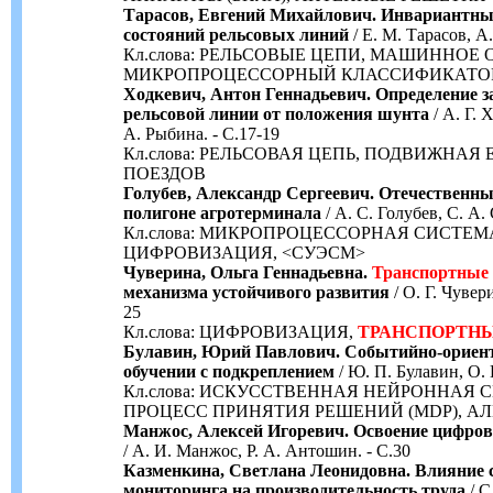
Тарасов, Евгений Михайлович. Инвариантн
состояний рельсовых линий
/ Е. М. Тарасов, А.
Кл.слова: РЕЛЬСОВЫЕ ЦЕПИ, МАШИННОЕ 
МИКРОПРОЦЕССОРНЫЙ КЛАССИФИКАТО
Ходкевич, Антон Геннадьевич. Определение 
рельсовой линии от положения шунта
/ А. Г. 
А. Рыбина. - С.17-19
Кл.слова: РЕЛЬСОВАЯ ЦЕПЬ, ПОДВИЖНА
ПОЕЗДОВ
Голубев, Александр Сергеевич. Отечественн
полигоне агротерминала
/ А. С. Голубев, С. А.
Кл.слова: МИКРОПРОЦЕССОРНАЯ СИСТЕМ
ЦИФРОВИЗАЦИЯ, <СУЭСМ>
Чуверина, Ольга Геннадьевна.
Транспортные
механизма устойчивого развития
/ О. Г. Чувер
25
Кл.слова: ЦИФРОВИЗАЦИЯ,
ТРАНСПОРТН
Булавин, Юрий Павлович. Событийно-ориент
обучении с подкреплением
/ Ю. П. Булавин, О. 
Кл.слова: ИСКУССТВЕННАЯ НЕЙРОННАЯ 
ПРОЦЕСС ПРИНЯТИЯ РЕШЕНИЙ (MDP), А
Манжос, Алексей Игоревич. Освоение цифров
/ А. И. Манжос, Р. А. Антошин. - С.30
Казменкина, Светлана Леонидовна. Влияние с
мониторинга на производительность труда
/ С