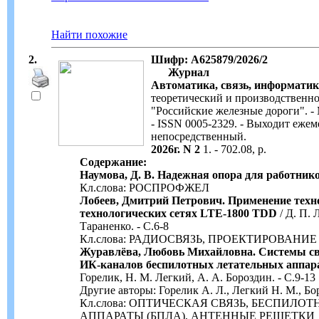
Найти похожие
2.
Шифр: А625879/2026/2
Журнал
Автоматика, связь, информатик
теоретический и производственн
"Российские железные дороги". - 
- ISSN 0005-2329. - Выходит ежеме
непосредственный.
2026г. N 2
1. - 702.08, р.
Содержание:
Наумова, Д. В. Надежная опора для работник
Кл.слова: РОСПРОФЖЕЛ
Лобеев, Дмитрий Петрович. Применение техн
технологических сетях LTE-1800 TDD
/ Д. П. 
Тараненко. - С.6-8
Кл.слова: РАДИОСВЯЗЬ, ПРОЕКТИРОВАНИ
Журавлёва, Любовь Михайловна. Системы св
ИК-каналов беспилотных летательных аппар
Горелик, Н. М. Легкий, А. А. Бороздин. - С.9-13
Другие авторы: Горелик А. Л., Легкий Н. М., Бо
Кл.слова: ОПТИЧЕСКАЯ СВЯЗЬ, БЕСПИЛО
АППАРАТЫ (БПЛА), АНТЕННЫЕ РЕШЕТКИ