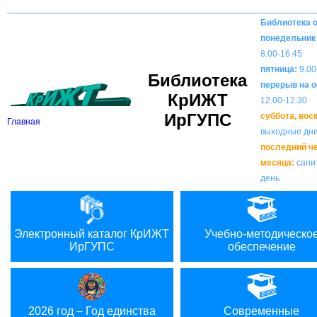
Вкл
В
Версия для слабовидящих:
Изображения:
Библиотека 
понедельник 
8.00-16.45
пятница:
9.00
Библиотека
перерыв на о
КрИЖТ
12.00-12.30
ИрГУПС
суббота, вос
Главная
выходные дн
последний ч
месяца:
сани
день
Электронный каталог КрИЖТ
Учебно-методическо
ИрГУПС
обеспечение
2026 год – Год единства
Современные