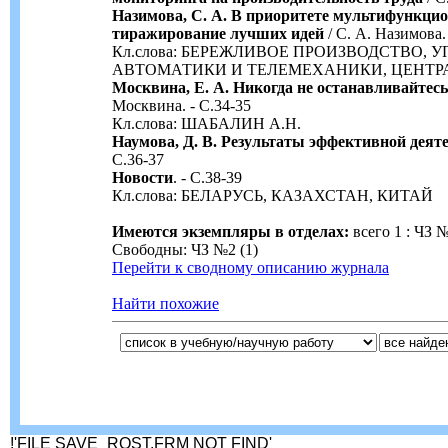
Назимова, С. А. В приоритете мультифункци
тиражирование лучших идей
/ С. А. Назимова.
Кл.слова: БЕРЕЖЛИВОЕ ПРОИЗВОДСТВО, 
АВТОМАТИКИ И ТЕЛЕМЕХАНИКИ, ЦЕНТР
Москвина, Е. А. Никогда не останавливайтес
Москвина. - С.34-35
Кл.слова: ШАБАЛИН А.Н.
Наумова, Д. В. Результаты эффективной деят
С.36-37
Новости
. - С.38-39
Кл.слова: БЕЛАРУСЬ, КАЗАХСТАН, КИТАЙ
Имеются экземпляры в отделах:
всего 1 : ЧЗ №
Свободны: ЧЗ №2 (1)
Перейти к сводному описанию журнала
Найти похожие
!'FILE SAVE_RQST.FRM NOT FIND'