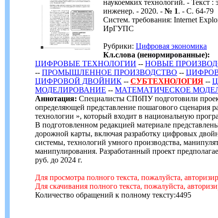
наукоемких технологий. - Текст :
инженер. - 2020. -
№ 1
. - С. 64-79
Систем. требования: Internet Expl
ИрГУПС
Рубрики:
Цифровая экономика
Кл.слова (ненормированные):
ЦИФРОВЫЕ ТЕХНОЛОГИИ
--
НОВЫЕ ПРОИЗВО
--
ПРОМЫШЛЕННОЕ ПРОИЗВОДСТВО
--
ЦИФРО
ЦИФРОВОЙ ДВОЙНИК
--
СУБТЕХНОЛОГИЯ
--
Ц
МОДЕЛИРОВАНИЕ
--
МАТЕМАТИЧЕСКОЕ МОДЕ
Аннотация:
Специалисты СПбПУ подготовили проек
определяющей представление пошагового сценария р
технологии », который входит в национальную прог
В подготовленном редакцией материале представлен
дорожной карты, включая разработку цифровых двой
системы, технологий умного производства, манипуля
манипулирования. Разработанный проект предполагае
руб. до 2024 г.
Для просмотра полного текста, пожалуйста, авторизи
Для скачивания полного текста, пожалуйста, авториз
Количество обращений к полному тексту:4495