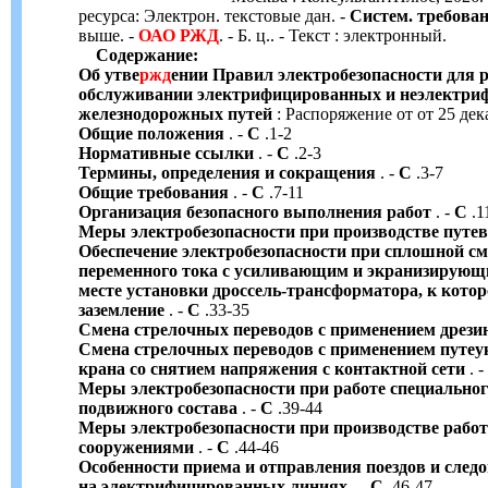
ресурса: Электрон. текстовые дан. -
Систем. требова
выше. -
ОАО
РЖД
. - Б. ц.. - Текст : электронный.
Содержание:
Об утве
ржд
ении Правил электробезопасности для
обслуживании электрифицированных и неэлектр
железнодорожных путей
: Распоряжение от от 25 дека
Общие положения
. -
С
.1-2
Нормативные ссылки
. -
С
.2-3
Термины, определения и сокращения
. -
С
.3-7
Общие требования
. -
С
.7-11
Организация безопасного выполнения работ
. -
С
.1
Меры электробезопасности при производстве путе
Обеспечение электробезопасности при сплошной см
переменного тока с усиливающим и экранизирующ
месте установки дроссель-трансформатора, к кото
заземление
. -
С
.33-35
Смена стрелочных переводов с применением дрези
Смена стрелочных переводов с применением путеу
крана со снятием напряжения с контактной сети
. -
Меры электробезопасности при работе специально
подвижного состава
. -
С
.39-44
Меры электробезопасности при производстве рабо
сооружениями
. -
С
.44-46
Особенности приема и отправления поездов и след
на электрифицированных линиях
. -
С
.46-47