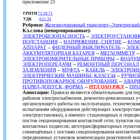
приложение 21
ГРНТИ
73.29.71
УДК
621.33
Рубрики:
Железнодорожный транспорт--Электроснаб
Кл.слова (ненормированные):
ЭЛЕКТРОБЕЗОПАСНОСТЬ
--
ЭЛЕКТРОУСТАНОВ
ПОДСТАНЦИЯ
--
НАПРЯЖЕНИЕ, СНЯТИЕ
--
КОМ
АППАРАТ
--
ФИДЕРНЫЙ ВЫКЛЮЧАТЕЛЬ
--
ЭЛЕК
АККУМУЛЯТОРНАЯ БАТАРЕЯ
--
МЕГАОММЕТР
--
ЭЛЕКТРОИЗМЕРИТЕЛЬНЫЕ ПРИБОРЫ
--
ВОЗДУ
ЭЛЕКТРОПЕРЕДАЧИ
--
РЕМОНТНЫЙ ПЕРСОНАЛ
ЗАЗЕМЛЕНИЯ
--
МУФТА
--
КАБЕЛЬ
--
ЭЛЕКТРОИН
ЭЛЕКТРИЧЕСКИЕ МАШИНЫ, КЛАССЫ
--
РУЧНО
ПРОТИВОПОЖАРНОЕ ОБОРУДОВАНИЕ
--
АВАР
НАРЯД-ДОПУСК, ФОРМА
--
НТД
ОАО
РЖД
--
ПРА
Аннотация:
Правила являются обязательными для пе
районов электроснабжения, ремонтно-ревизионных у
организующего работы по эксплуатации, техническом
испытаниям оборудования действующих электроустано
электроустановки), а именно: стационарных и перед
постов секционирования контактной сети; пунктов п
контактных подвесок; автотрансформаторных пунктов
совмещённых с постами секционирования контактной
передвижных установок компенсации реактивной мо