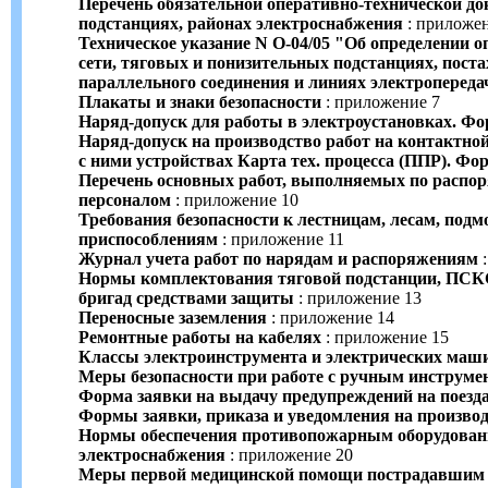
Перечень обязательной оперативно-технической д
подстанциях, районах электроснабжения
: приложен
Техническое указание N О-04/05 "Об определении 
сети, тяговых и понизительных подстанциях, пост
параллельного соединения и линиях электропереда
Плакаты и знаки безопасности
: приложение 7
Наряд-допуск для работы в электроустановках. Ф
Наряд-допуск на производство работ на контактно
с ними устройствах Карта тех. процесса (ППР). Фо
Перечень основных работ, выполняемых по расп
персоналом
: приложение 10
Требования безопасности к лестницам, лесам, подм
приспособлениям
: приложение 11
Журнал учета работ по нарядам и распоряжениям
:
Нормы комплектования тяговой подстанции, ПСК
бригад средствами защиты
: приложение 13
Переносные заземления
: приложение 14
Ремонтные работы на кабелях
: приложение 15
Классы электроинструмента и электрических маш
Меры безопасности при работе с ручным инструме
Форма заявки на выдачу предупреждений на поезд
Формы заявки, приказа и уведомления на производ
Нормы обеспечения противопожарным оборудовани
электроснабжения
: приложение 20
Меры первой медицинской помощи пострадавшим 