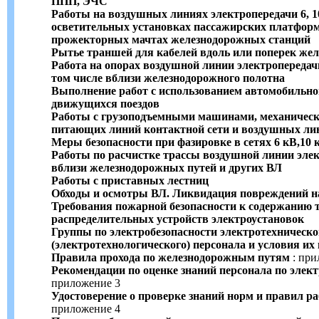
ППП, ЭЧС
Работы на воздушных линиях электропередачи 6, 10,
осветительных установках пассажирских платформ,
прожекторных мачтах железнодорожных станций
Рытье траншей для кабелей вдоль или поперек же
Работа на опорах воздушной линии электропередач
том числе вблизи железнодорожного полотна
Выполнение работ с использованием автомобильно
движущихся поездов
Работы с грузоподъемными машинами, механичес
питающих линий контактной сети и воздушных ли
Меры безопасности при фазировке в сетях 6 кВ,10 
Работы по расчистке трассы воздушной линии элек
вблизи железнодорожных путей и других ВЛ
Работы с приставных лестниц
Обходы и осмотры ВЛ. Ликвидация повреждений н
Требования пожарной безопасности к содержанию 
распределительных устройств электроустановок
Группы по электробезопасности электротехническо
(электротехнологического) персонала и условия их
Правила прохода по железнодорожным путям
: при
Рекомендации по оценке знаний персонала по элек
приложение 3
Удостоверение о проверке знаний норм и правил р
приложение 4