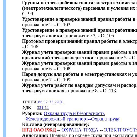
Группы по электробезопасности электротехническо
(электротехнологического) персонала и условия их
С
.99
Удостоверение о проверке знаний правил работы в
приложение 2. -
С
.103
Удостоверение о проверке знаний правил работн
электроустановки
: приложение 3. -
С
.105
Протокол проверки знаний правил работы в элект
-
С
.106
Журнал учета проверки знаний правил работы в э
организаций электроэнергетики
: приложение 5. -
С
Журнал учета проверки знаний правил работы в э
приложение 6. -
С
.108
Наряд-допуск для работы в электроустановках и ук
приложение 7. -
С
.109
Журнал учета работ по нарядам-допускам и распор
электроустановках
: приложение 8. -
С
.113
ГРНТИ
86.37
73.29.01
УДК
331.45
Рубрики:
Охрана труда и безопасность
Железнодорожный транспорт--Охрана труда
Кл.слова (ненормированные):
НТД
ОАО
РЖД
--
ОХРАНА ТРУДА
--
ЭЛЕКТРОУСТ
Аннотация:
Правила по охране труда при эксплуатаци