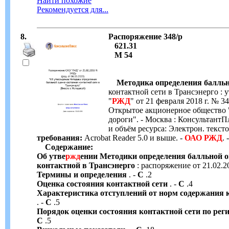
Найти похожие
Рекомендуется для...
8.
Распоряжение 348/р
621.31
М 54
Методика определения балль
контактной сети в Трансэнерго :
"
РЖД
" от 21 февраля 2018 г. № 348
Открытое акционерное общество 
дороги". - Москва : КонсультантПлю
и объём ресурса: Электрон. тексто
требования:
Acrobat Reader 5.0 и выше. -
ОАО
РЖД
. 
Содержание:
Об утве
ржд
ении Методики определения балльной о
контактной в Трансэнерго
: распоряжение от 21.02.2
Термины и определения
. -
С
.2
Оценка состояния контактной сети
. -
С
.4
Характеристика отступлений от норм содержания к
. -
С
.5
Порядок оценки состояния контактной сети по ре
С
.5