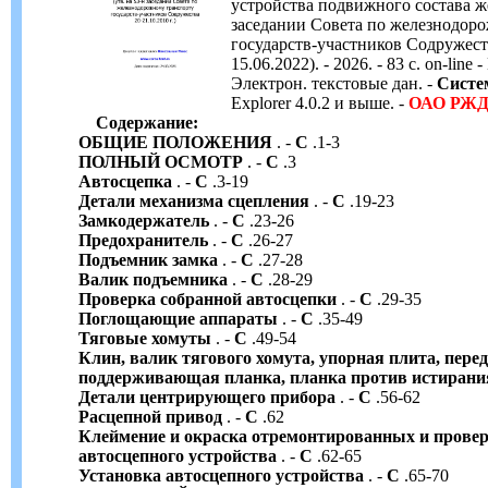
устройства подвижного состава же
заседании Совета по железнодор
государств-участников Содружества
15.06.2022). - 2026. - 83 с. on-line
Электрон. текстовые дан. -
Систе
Explorer 4.0.2 и выше. -
ОАО
РЖ
Содержание:
ОБЩИЕ ПОЛОЖЕНИЯ
. -
С
.1-3
ПОЛНЫЙ ОСМОТР
. -
С
.3
Автосцепка
. -
С
.3-19
Детали механизма сцепления
. -
С
.19-23
Замкодержатель
. -
С
.23-26
Предохранитель
. -
С
.26-27
Подъемник замка
. -
С
.27-28
Валик подъемника
. -
С
.28-29
Проверка собранной автосцепки
. -
С
.29-35
Поглощающие аппараты
. -
С
.35-49
Тяговые хомуты
. -
С
.49-54
Клин, валик тягового хомута, упорная плита, перед
поддерживающая планка, планка против истирани
Детали центрирующего прибора
. -
С
.56-62
Расцепной привод
. -
С
.62
Клеймение и окраска отремонтированных и провер
автосцепного устройства
. -
С
.62-65
Установка автосцепного устройства
. -
С
.65-70