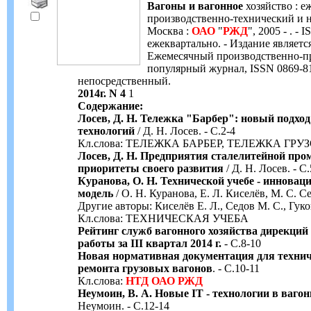
Вагоны и вагонное
хозяйство : 
производственно-технический и 
Москва :
ОАО
"
РЖД
", 2005 - . -
ежеквартально. - Издание являет
Ежемесячный производственно-пр
популярный журнал, ISSN 0869-814
непосредственный.
2014г. N 4
1
Содержание:
Лосев, Д. Н. Тележка "Барбер": новый подхо
технологий
/ Д. Н. Лосев. - С.2-4
Кл.слова: ТЕЛЕЖКА БАРБЕР, ТЕЛЕЖКА ГР
Лосев, Д. Н. Предприятия сталелитейной пр
приоритеты своего развития
/ Д. Н. Лосев. - С.
Куранова, О. Н. Технической учебе - иннова
модель
/ О. Н. Куранова, Е. Л. Киселёв, М. С. Сед
Другие авторы: Киселёв Е. Л., Седов М. С., Гуко
Кл.слова: ТЕХНИЧЕСКАЯ УЧЕБА
Рейтинг служб вагонного хозяйства дирекци
работы за III квартал 2014 г.
- С.8-10
Новая нормативная документация для технич
ремонта грузовых вагонов
. - С.10-11
Кл.слова:
НТД
ОАО
РЖД
Неумоин, В. А. Новые IT - технологии в ваго
Неумоин. - С.12-14