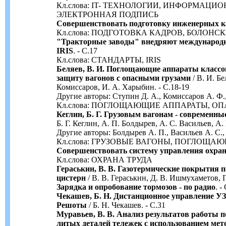
Кл.слова: IT- ТЕХНОЛОГИИ, ИНФОРМАЦИ
ЭЛЕКТРОННАЯ ПОДПИСЬ
Совершенствовать подготовку инженерных к
Кл.слова: ПОДГОТОВКА КАДРОВ, БОЛОНС
"Тракторные заводы" внедряют международн
IRIS
. - С.17
Кл.слова: СТАНДАРТЫ, IRIS
Беляев, В. И. Поглощающие аппараты класс
защиту вагонов с опасными грузами
/ В. И. Бе
Комиссаров, И. А. Харыбин. - С.18-19
Другие авторы: Ступин Д. А., Комиссаров А. Ф.
Кл.слова: ПОГЛОЩАЮЩИЕ АППАРАТЫ, О
Кеглин, Б. Г. Грузовым вагонам - современ
Б. Г. Кеглин, А. П. Болдырев, А. С. Васильев, А. 
Другие авторы: Болдырев А. П., Васильев А. С.,
Кл.слова: ГРУЗОВЫЕ ВАГОНЫ, ПОГЛОЩ
Совершенствовать систему управления охран
Кл.слова: ОХРАНА ТРУДА
Гераськин, В. В. Газотермические покрытия
цистерн
/ В. В. Гераськин, Д. В. Ишмухаметов, П
Зарядка и опробование тормозов - по радио
. -
Чекашев, Б. Н. Дистанционное управление У
Решоты
/ Б. Н. Чекашев. - С.31
Муравьев, В. В. Анализ результатов работы 
литых деталей тележек с использованием мет