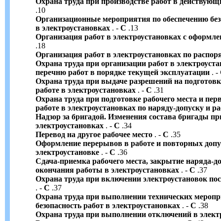
Охрана труда при производстве работ в действующ
.10
Организационные мероприятия по обеспечению без
в электроустановках
. -
С
.13
Организация работ в электроустановках с оформле
.18
Организация работ в электроустановках по распо
Охрана труда при организации работ в электроуст
перечню работ в порядке текущей эксплуатации
. -
Охрана труда при выдаче разрешений на подготовку
работе в электроустановках
. -
С
.31
Охрана труда при подготовке рабочего места и пер
работе в электроустановках по наряду-допуску и 
Надзор за бригадой. Изменения состава бригады пр
электроустановках
. -
С
.34
Перевод на другое рабочее место
. -
С
.35
Оформление перерывов в работе и повторных допус
электроустановке
. -
С
.36
Сдача-приемка рабочего места, закрытие наряда-д
окончания работы в электроустановках
. -
С
.37
Охрана труда при включении электроустановок пос
. -
С
.37
Охрана труда при выполнении технических мероп
безопасность работ в электроустановках
. -
С
.38
Охрана труда при выполнении отключений в элект