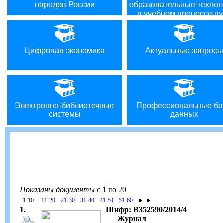
народов России
образовательные технол
в учебном процессе ву
Цифровая экономика
Актуальные запросы
Электронно-библиотечные
Профессиональные ба
системы
данных
Показаны документы
с 1 по 20
1-10
11-20
21-30
31-40
41-50
51-60
1.
Шифр: В352590/2014/4
Журнал