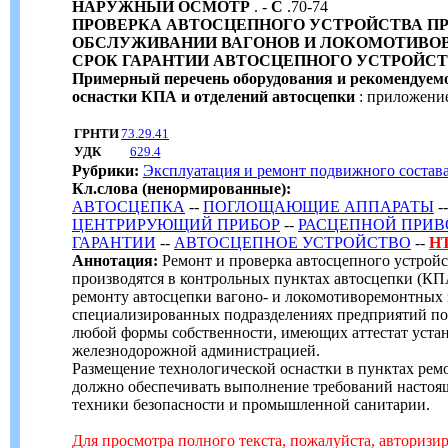
НАРУЖНЫЙ ОСМОТР
. -
С
.70-74
ПРОВЕРКА АВТОСЦЕПНОГО УСТРОЙСТВА П
ОБСЛУЖИВАНИИ ВАГОНОВ И ЛОКОМОТИВО
СРОК ГАРАНТИИ АВТОСЦЕПНОГО УСТРОЙС
Примерный перечень оборудования и рекомендуем
оснастки КПА и отделений автосцепки
: приложение
ГРНТИ
73.29.41
УДК
629.4
Рубрики:
Эксплуатация и ремонт подвижного состав
Кл.слова (ненормированные):
АВТОСЦЕПКА
--
ПОГЛОЩАЮЩИЕ АППАРАТЫ
-
ЦЕНТРИРУЮЩИЙ ПРИБОР
--
РАСЦЕПНОЙ ПРИВ
ГАРАНТИИ
--
АВТОСЦЕПНОЕ УСТРОЙСТВО
--
Н
Аннотация:
Ремонт и проверка автосцепного устрой
производятся в контрольных пунктах автосцепки (КП
ремонту автосцепки вагоно- и локомотиворемонтных з
специализированных подразделениях предприятий по
любой формы собственности, имеющих аттестат уст
железнодорожной администрацией.
Размещение технологической оснастки в пунктах рем
должно обеспечивать выполнение требований настоящ
техники безопасности и промышленной санитарии.
Для просмотра полного текста, пожалуйста, авторизи