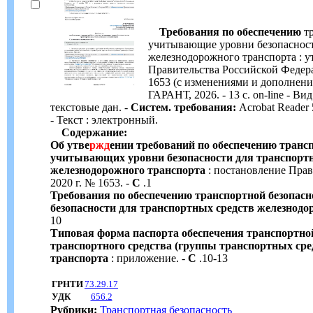
Требования по обеспечению
тр
учитывающие уровни безопасност
железнодорожного транспорта : у
Правительства Российской Федера
1653 (с изменениями и дополнения
ГАРАНТ, 2026. - 13 с. on-line - Ви
текстовые дан. -
Систем. требования:
Acrobat Reader 5
- Текст : электронный.
Содержание:
Об утве
ржд
ении требований по обеспечению трансп
учитывающих уровни безопасности для транспорт
железнодорожного транспорта
: постановление Прав
2020 г. № 1653. -
С
.1
Требования по обеспечению транспортной безопас
безопасности для транспортных средств железнодо
10
Типовая форма паспорта обеспечения транспортной
транспортного средства (группы транспортных сре
транспорта
: приложение. -
С
.10-13
ГРНТИ
73.29.17
УДК
656.2
Рубрики:
Транспортная безопасность