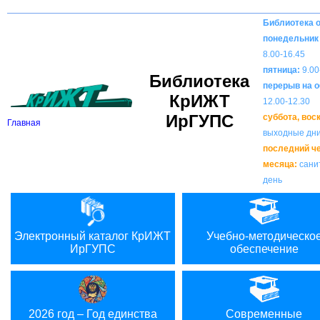
Вкл
В
Версия для слабовидящих:
Изображения:
Библиотека 
понедельник 
8.00-16.45
пятница:
9.00
Библиотека
перерыв на о
КрИЖТ
12.00-12.30
ИрГУПС
суббота, вос
Главная
выходные дн
последний ч
месяца:
сани
день
Электронный каталог КрИЖТ
Учебно-методическо
ИрГУПС
обеспечение
2026 год – Год единства
Современные