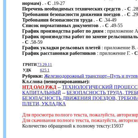
нормам)
. -
С
.19-27
Перечень необходимых технических средств
. -
С
.28
Требования безопасности движения поездов
. -
С
.29
Требования безопасности труда
. -
С
.34-49
Список нормативных документов
. -
С
.49-55
График производства работ по дням
: приложение А
График производства работ по замене рельсошпал
-
С
.58-59
График укладки рельсовых плетей
: приложение В. 
График расстановки работников
: приложение Г. -
С
ГРНТИ
73.29.11
УДК
625.1
Рубрики:
Железнодорожный транспорт--Путь и путево
Кл.слова (ненормированные):
НТД
ОАО
РЖД
--
ТЕХНОЛОГИЧЕСКИЙ ПРОЦЕСС
КАПИТАЛЬНЫЙ
--
БЕЗОПАСНОСТЬ ТРУДА, ТРЕ
БЕЗОПАСНОСТЬ ДВИЖЕНИЯ ПОЕЗДОВ, ТРЕБО
ПЛЕТИ, УКЛАДКА
Для просмотра полного текста, пожалуйста, авторизи
Для скачивания полного текста, пожалуйста, авториз
Количество обращений к полному тексту:15937