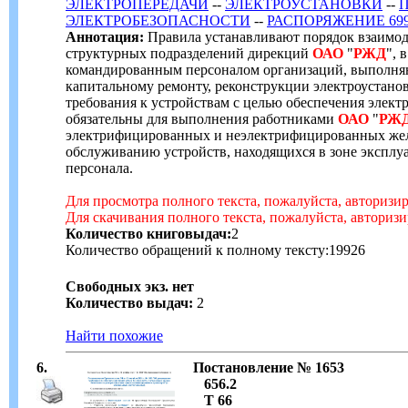
ЭЛЕКТРОПЕРЕДАЧИ
--
ЭЛЕКТРОУСТАНОВКИ
--
ЭЛЕКТРОБЕЗОПАСНОСТИ
--
РАСПОРЯЖЕНИЕ 699
Аннотация:
Правила устанавливают порядок взаимо
структурных подразделений дирекций
ОАО
"
РЖД
", 
командированным персоналом организаций, выполня
капитальному ремонту, реконструкции электроустано
требования к устройствам с целью обеспечения элект
обязательны для выполнения работниками
ОАО
"
РЖ
электрифицированных и неэлектрифицированных же
обслуживанию устройств, находящихся в зоне эксплу
персонала.
Для просмотра полного текста, пожалуйста, авторизи
Для скачивания полного текста, пожалуйста, авториз
Количество книговыдач:
2
Количество обращений к полному тексту:19926
Свободных экз. нет
Количество выдач:
2
Найти похожие
6.
Постановление № 1653
656.2
Т 66