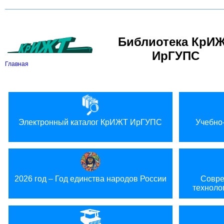
Вкл
В
Версия для слабовидящих:
Изображения:
Библиотека КрИ
ИрГУПС
Главная
Электронный каталог КрИЖТ ИрГУПС
Учебно
2026 год – Год единства народов России
Совре
техноло