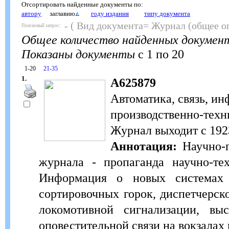
Отсортировать найденные документы по:
автору
заглавию
году издания
типу документа
- ( Вид документа= Журнал (общее о
Поисковый запрос:
Общее количество найденных докумен
Показаны документы
с 1 по 20
1-20
21-35
1.
А625879
Автоматика, связь, и
производственно-техн
Журнал выходит с 1923
Аннотация:
Научно-п
журнала - пропаганда научно-те
Информация о новых системах и
сортировочных горок, диспетчерск
локомотивной сигнализации, выс
оповестительной связи на вокзалах