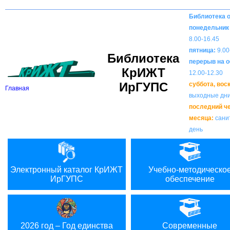
Вкл
В
Версия для слабовидящих:
Изображения:
Библиотека 
понедельник 
8.00-16.45
пятница:
9.00
Библиотека
перерыв на о
КрИЖТ
12.00-12.30
ИрГУПС
суббота, вос
Главная
выходные дн
последний ч
месяца:
сани
день
Электронный каталог КрИЖТ
Учебно-методическо
ИрГУПС
обеспечение
2026 год – Год единства
Современные