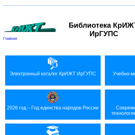
Версия для слабовидящих:
Библиотека КрИЖ
ИрГУПС
Главная
Электронный каталог КрИЖТ ИрГУПС
Учебно-м
2026 год – Год единства народов России
Совреме
технологи