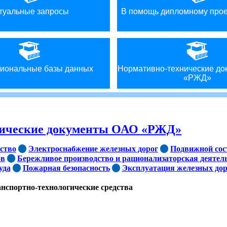
туальные запросы
В помощь дипломному про
иональные базы данных
Нормативно-технические д
«РЖД»
нические документы ОАО «РЖД»
йство
Электроснабжение железных дорог
Подвижной сос
ов
Бережливое производство и рационализаторская деятел
уда
Пожарная безопасность
Эксплуатация железных дор
нспортно-технологические средства