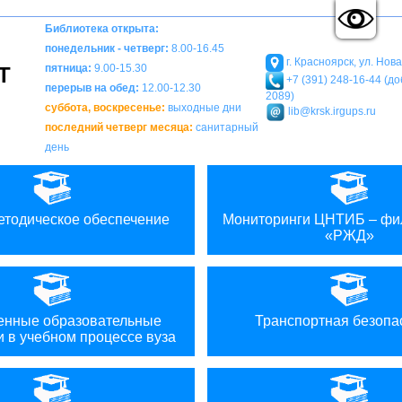
A
A
Вкл
Выкл
Изображения:
Размер шрифта:
Ц
A
Библиотека открыта:
понедельник - четверг:
8.00-16.45
г. Красноярск, ул. Нов
пятница:
9.00-15.30
Т
+7 (391) 248-16-44 (доб
перерыв на обед:
12.00-12.30
2089)
суббота, воскресенье:
выходные дни
lib@krsk.irgups.ru
последний четверг месяца:
санитарный
день
етодическое обеспечение
Мониторинги ЦНТИБ – ф
«РЖД»
нные образовательные
Транспортная безопа
и в учебном процессе вуза