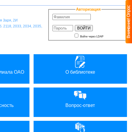
A
A
A
A
ветовая схема:
Авторизация
ая Заря, 2И
. 2118, 2033, 2034, 2035,
Войти через LDAP
илиала ОАО
О библиотеке
сность
Вопрос-ответ