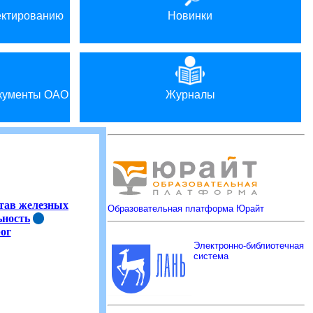
ектированию
Новинки
окументы ОАО
Журналы
тав железных
Образовательная платформа Юрайт
ьность
ог
Электронно-библиотечная
система