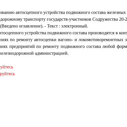
ванию автосцепного устройства подвижного состава железных д
дорожному транспорту государств-участников Содружества 20-21.
ne (Введено оглавление). - Текст : электронный.
втосцепного устройства подвижного состава производятся в ко
ниях по ремонту автосцепки вагоно- и локомотиворемонтных за
ниях предприятий по ремонту подвижного состава любой форм
железнодорожной администрацией.
руйтесь
ируйтесь