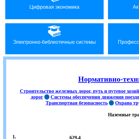
Цифровая экономика
Ак
Электронно-библиотечные системы
Професс
Нормативно-тех
Строительство железных дорог, путь и путевое хозя
дорог
Системы обеспечения движения поезд
Транспортная безопасность
Охрана тр
Наземные тра
1.
629.4