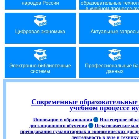
народов России
образовательные технол
в учебном процессе ву
Цифровая экономика
Актуальные запросы
Электронно-библиотечные
Профессиональные ба
системы
данных
Современные образовательные 
учебном процессе ву
Инновации в образовании
Инженерное обра
дистанционного обучения
Педагогическое мас
преподавания гуманитарных и экономических дисц
деятельность в вузе и техник