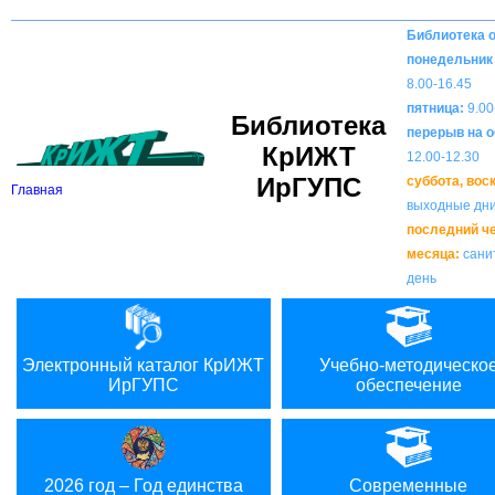
Вкл
В
Версия для слабовидящих:
Изображения:
Библиотека 
понедельник 
8.00-16.45
пятница:
9.00
Библиотека
перерыв на о
КрИЖТ
12.00-12.30
ИрГУПС
суббота, вос
Главная
выходные дн
последний ч
месяца:
сани
день
Электронный каталог КрИЖТ
Учебно-методическо
ИрГУПС
обеспечение
2026 год – Год единства
Современные