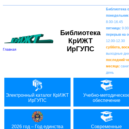
Вкл
В
Версия для слабовидящих:
Изображения:
Библиотека 
понедельник 
8.00-16.45
пятница:
9.00
Библиотека
перерыв на о
КрИЖТ
12.00-12.30
ИрГУПС
суббота, вос
Главная
выходные дн
последний ч
месяца:
сани
день
Электронный каталог КрИЖТ
Учебно-методическо
ИрГУПС
обеспечение
2026 год – Год единства
Современные