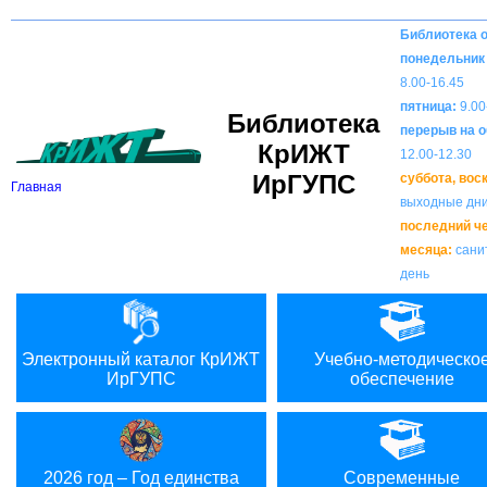
Вкл
В
Версия для слабовидящих:
Изображения:
Библиотека 
понедельник 
8.00-16.45
пятница:
9.00
Библиотека
перерыв на о
КрИЖТ
12.00-12.30
ИрГУПС
суббота, вос
Главная
выходные дн
последний ч
месяца:
сани
день
Электронный каталог КрИЖТ
Учебно-методическо
ИрГУПС
обеспечение
2026 год – Год единства
Современные