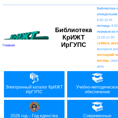
Вкл
В
Версия для слабовидящих:
Изображения:
Библиотека 
понедельник 
8.00-16.45
пятница:
9.00
Библиотека
перерыв на о
КрИЖТ
12.00-12.30
ИрГУПС
суббота, вос
Главная
выходные дн
последний ч
месяца:
сани
день
Электронный каталог КрИЖТ
Учебно-методическо
ИрГУПС
обеспечение
2026 год – Год единства
Современные