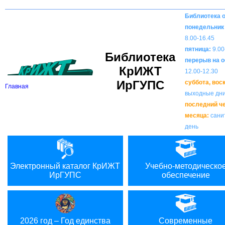
Вкл
В
Версия для слабовидящих:
Изображения:
Библиотека 
понедельник 
8.00-16.45
пятница:
9.00
Библиотека
перерыв на о
КрИЖТ
12.00-12.30
ИрГУПС
суббота, вос
Главная
выходные дн
последний ч
месяца:
сани
день
Электронный каталог КрИЖТ
Учебно-методическо
ИрГУПС
обеспечение
2026 год – Год единства
Современные