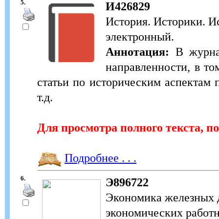
5.
И426829
История. Историки. Ис
электронный.
Аннотация:
В журнал
направленности, в то
статьи по историческим аспектам п
т.д.
Для просмотра полного текста, п
Подробнее . . .
6.
Э896722
Экономика железных д
экономических работни