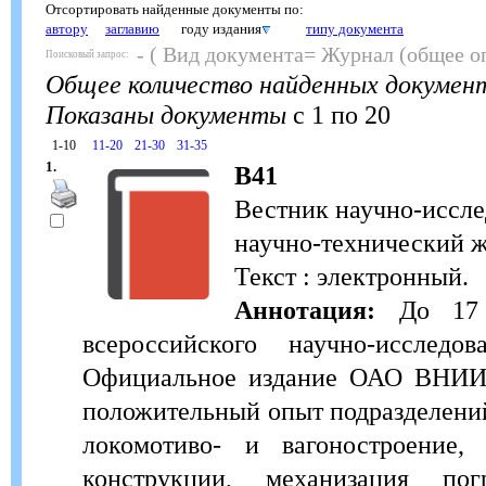
Отсортировать найденные документы по:
автору
заглавию
году издания
типу документа
- ( Вид документа= Журнал (общее о
Поисковый запрос:
Общее количество найденных докумен
Показаны документы
с 1 по 20
1-10
11-20
21-30
31-35
1.
В41
Вестник научно-иссле
научно-технический жу
Текст : электронный.
Аннотация:
До 17 м
всероссийского научно-исследов
Официальное издание ОАО ВНИИЖТ
положительный опыт подразделени
локомотиво- и вагоностроение,
конструкции, механизация погр