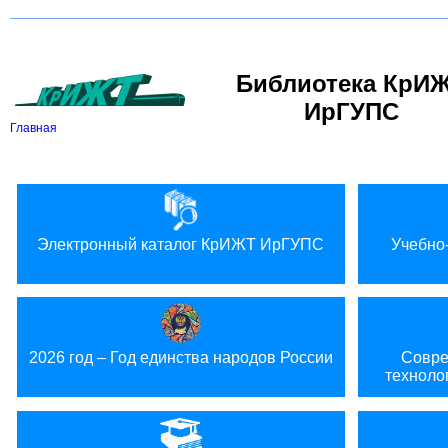
Вкл
В
Версия для слабовидящих:
Изображения:
Библиотека КрИ
ИрГУПС
Главная
Электронный каталог КрИЖТ ИрГУПС
Учебно
2026 год – Год единства народов России
Совре
техноло